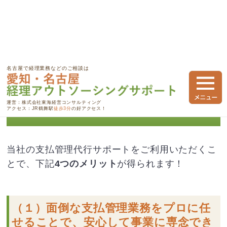
愛知・名古屋 経理アウトソーシングサポート
>
支払管理代行サポート
>
名古屋で経理業務などのご相談は
支払管理代行のメリット
運営：株式会社東海経営コンサルティング
支払管理代行のメリット
アクセス：JR鶴舞駅
徒歩3分
の好アクセス！
当社の支払管理代行サポートをご利用いただくこ
とで、下記
4つのメリット
が得られます！
（１）面倒な支払管理業務をプロに任
せることで、安心して事業に専念でき